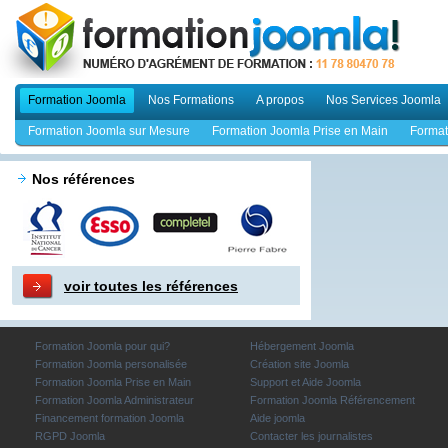
Formation Joomla
Nos Formations
A propos
Nos Services Joomla
Formation Joomla sur Mesure
Formation Joomla Prise en Main
Format
Nos références
voir toutes les références
Formation Joomla pour qui?
Hébergement Joomla
Formation Joomla personalisée
Création site Joomla
Formation Joomla Prise en Main
Support et Aide Joomla
Formation Joomla Administrateur
Formation Joomla Référencement
Financement formation Joomla
Aide joomla
RGPD Joomla
Contacter les journalistes