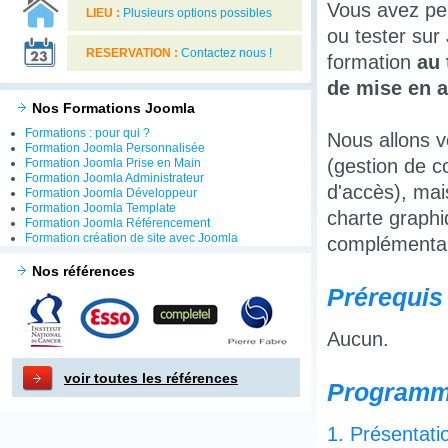
Vous avez peu
LIEU :
Plusieurs options possibles
ou tester su
RESERVATION :
Contactez nous !
formation
au 
de mise en a
Nos Formations Joomla
Formations : pour qui ?
Nous allons v
Formation Joomla Personnalisée
(gestion de c
Formation Joomla Prise en Main
Formation Joomla Administrateur
d'accès), mai
Formation Joomla Développeur
Formation Joomla Template
charte graphi
Formation Joomla Référencement
Formation création de site avec Joomla
complémentai
Nos références
Prérequis 
Aucun.
voir toutes les références
Programm
1. Présentati