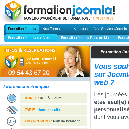
Formation Joomla
Nos Formations
A propos
Nos Services Joomla
Formation Joomla sur Mesure
Formation Joomla Prise en Main
Format
Formation Jo
Vous souh
sur Joomla
web ?
Informations Pratiques
Les journées 
DUREE :
de 1 à 5 jours
êtes seul(e)
personnalisé
TARIF :
Nous consulter
dont vous av
FINANCEMENT :
Plan de formation