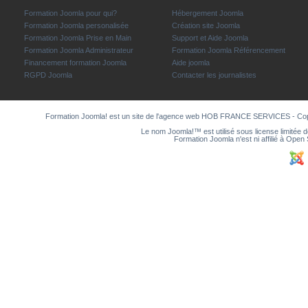
Formation Joomla pour qui?
Hébergement Joomla
Formation Joomla personalisée
Création site Joomla
Formation Joomla Prise en Main
Support et Aide Joomla
Formation Joomla Administrateur
Formation Joomla Référencement
Financement formation Joomla
Aide joomla
RGPD Joomla
Contacter les journalistes
Formation Joomla! est un site de l'agence web
HOB FRANCE SERVICES
- Co
Le nom Joomla!™ est utilisé sous license limitée 
Formation Joomla n'est ni affilié à Ope