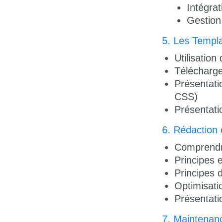
Intégra
Gestion
5. Les Templ
Utilisatio
Télécharge
Présentati
CSS)
Présentati
6. Rédaction 
Comprendre
Principes 
Principes d
Optimisati
Présentatio
7. Maintenanc