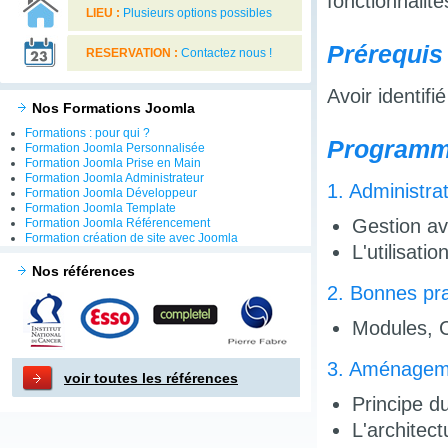
fonctionnalit
LIEU :
Plusieurs options possibles
Prérequis 
RESERVATION :
Contactez nous !
Avoir identif
Nos Formations Joomla
Formations : pour qui ?
Programm
Formation Joomla Personnalisée
Formation Joomla Prise en Main
Formation Joomla Administrateur
1. Administr
Formation Joomla Développeur
Formation Joomla Template
Gestion av
Formation Joomla Référencement
Formation création de site avec Joomla
L'utilisati
Nos références
2. Bonnes pr
Modules, C
3. Aménagem
voir toutes les références
Principe d
L'architec