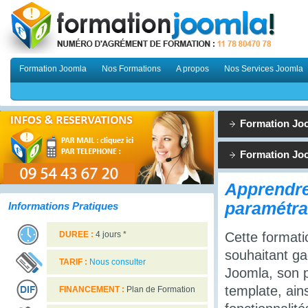
Formation Joomla
Nos Formations
A propos
Nos Services Joomla
Formation Joo
Formation Joo
Apprendre
paramétr
Informations Pratiques
DUREE :
4 jours *
Cette formati
souhaitant ga
TARIF :
Nous consulter
Joomla, son 
template, ain
FINANCEMENT :
Plan de Formation