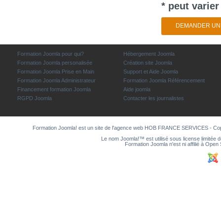
* peut varie
DEMANDER UN 
Formation Joomla pour qui?
Hébergement Joomla
Formation Joomla personalisée
Création site Joomla
Formation Joomla Prise en Main
Support et Aide Joomla
Formation Joomla Administrateur
Formation Joomla Référencement
Financement formation Joomla
Aide joomla
RGPD Joomla
Contacter les journalistes
Formation Joomla! est un site de l'agence web
HOB FRANCE SERVICES
- Co
Le nom Joomla!™ est utilisé sous license limitée 
Formation Joomla n'est ni affilié à Ope