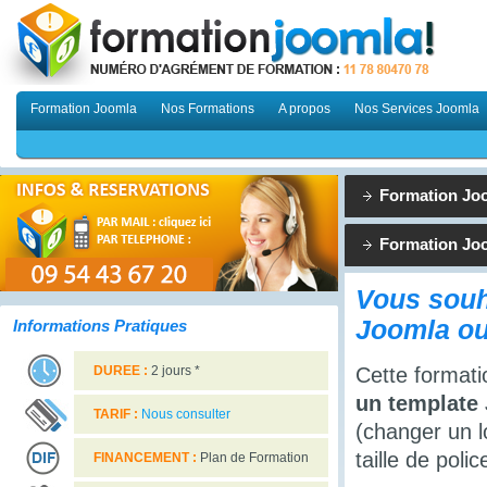
Formation Joomla
Nos Formations
A propos
Nos Services Joomla
Formation Jo
Formation Joo
Vous souh
Joomla ou
Informations Pratiques
DUREE :
2 jours *
Cette formati
un template 
TARIF :
Nous consulter
(changer un l
taille de poli
FINANCEMENT :
Plan de Formation