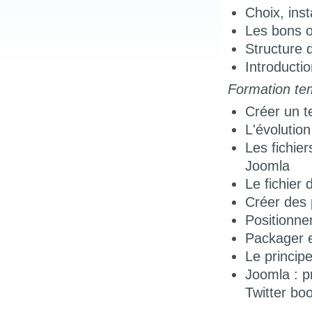
Choix, ins
Les bons o
Structure 
Introduct
Formation te
Créer un t
L'évolutio
Les fichier
Joomla
Le fichier 
Créer des 
Positionne
Packager e
Le princip
Joomla : p
Twitter bo