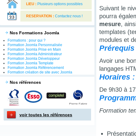
LIEU :
Plusieurs options possibles
Suivant le niv
pourra égale
RESERVATION :
Contactez nous !
mesure
, ain
templates (te
Nos Formations Joomla
modules et d
Formations : pour qui ?
Formation Joomla Personnalisée
Prérequis 
Formation Joomla Prise en Main
Formation Joomla Administrateur
Formation Joomla Développeur
Avoir une bon
Formation Joomla Template
langages HT
Formation Joomla Référencement
Formation création de site avec Joomla
Horaires :
Nos références
De 9h30 à 17
Programm
Formation tem
voir toutes les références
Présentati