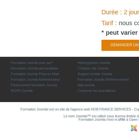
Durée : 2 jour
Tarif :
nous co
* peut varie
DEMANDER UN 
Formation Joomla pour qui?
Hébergement Joomla
Formation Joomla personalisée
Création site Joomla
Formation Joomla Prise en Main
Support et Aide Joomla
Formation Joomla Administrateur
Formation Joomla Référencement
Financement formation Joomla
Aide joomla
RGPD Joomla
Contacter les journalistes
Formation Joomla! est un site de l'agence web
HOB FRANCE SERVICES
- Co
Le nom Joomla!™ est utilisé sous license limitée 
Formation Joomla n'est ni affilié à Ope