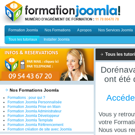
Formation Joomla
Nos Formations
A propos
Nos Services Joomla
Tous les tutoriaux
Installer Joomla
Tous les tutor
Dorénava
ont été
Nos Formations Joomla
Accéder
Formations : pour qui ?
Formation Joomla Personnalisée
Formation Joomla Prise en Main
Formation Joomla Administrateur
Vous y retro
Formation Joomla Développeur
Formation Joomla Template
votre Format
Formation Joomla Référencement
Nous vous re
Formation création de site avec Joomla