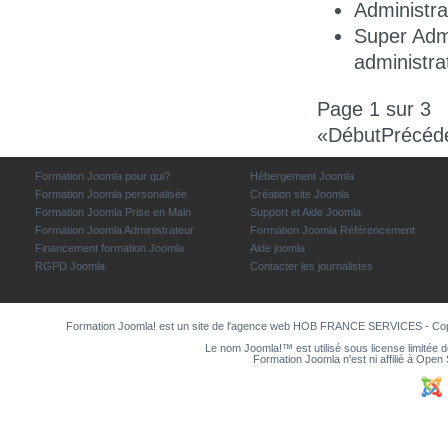
Administra
Super Admi
administra
Page 1 sur 3
«
Début
Précéd
Formation Joomla pour qui?
Hébergement Joomla
Formation Joomla personalisée
Création site Joomla
Formation Joomla Prise en Main
Support et Aide Joomla
Formation Joomla Administrateur
Formation Joomla Référencement
Financement formation Joomla
Aide joomla
RGPD Joomla
Contacter les journalistes
Formation Joomla! est un site de l'agence web
HOB FRANCE SERVICES
- Co
Le nom Joomla!™ est utilisé sous license limitée 
Formation Joomla n'est ni affilié à Ope