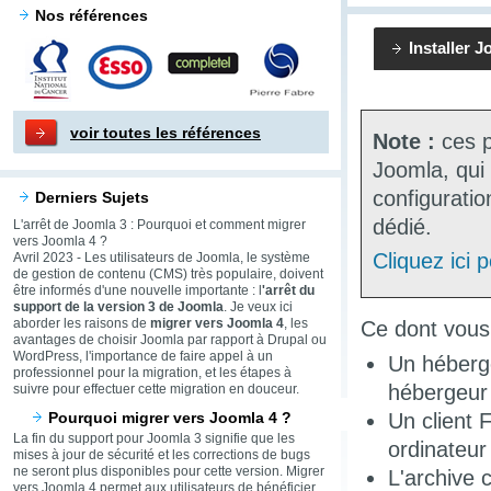
Nos références
Installer 
voir toutes les références
Note :
ces p
Joomla, qui
configuratio
Derniers Sujets
dédié.
L'arrêt de Joomla 3 : Pourquoi et comment migrer
vers Joomla 4 ?
Cliquez ici 
Avril 2023 - Les utilisateurs de Joomla, le système
de gestion de contenu (CMS) très populaire, doivent
être informés d'une nouvelle importante : l
'arrêt du
support de la version 3 de Joomla
. Je veux ici
aborder les raisons de
migrer vers Joomla 4
, les
Ce dont vous 
avantages de choisir Joomla par rapport à Drupal ou
WordPress, l'importance de faire appel à un
Un héberg
professionnel pour la migration, et les étapes à
hébergeur 
suivre pour effectuer cette migration en douceur.
Pourquoi migrer vers Joomla 4 ?
Un client F
La fin du support pour Joomla 3 signifie que les
ordinateur
mises à jour de sécurité et les corrections de bugs
ne seront plus disponibles pour cette version. Migrer
L'archive 
vers Joomla 4 permet aux utilisateurs de bénéficier