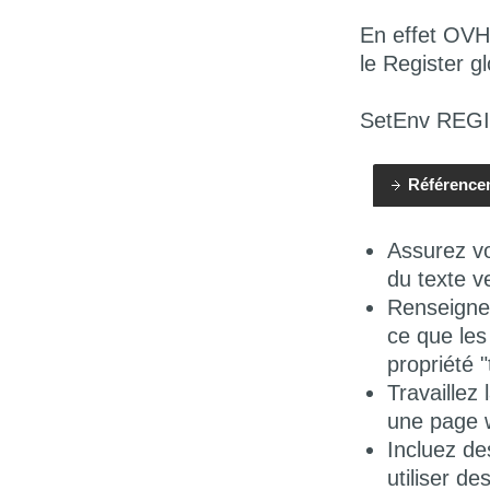
En effet OVH 
le Register gl
SetEnv REG
Référencem
Assurez vo
du texte v
Renseignez
ce que les
propriété "t
Travaillez
une page 
Incluez de
utiliser de